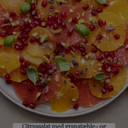
Citrussalat med granatæble- og