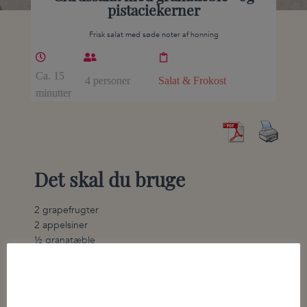
pistaciekerner
Frisk salat med søde noter af honning
Ca. 15
4 personer
Salat & Frokost
minutter
Det skal du bruge
2 grapefrugter
2 appelsiner
½ granatæble
30 g pistacienødder
2 spsk. akaciehonning
2 spsk. olivenolie