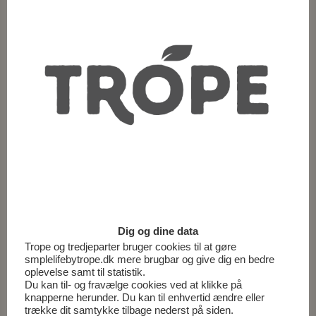
Sådan gør du
Skær skrællen af grape og appelsinerne og skær
dem i tynde skiver (fjern eventuelle kerner).
Slå granatæblekernerne ud i en skål (slå på
ydersiden mens du holder granatæble over en
skål).
Hak pistaciekernerne groft.
Anret grape- og appelsinskiverne på et fad.
Rør akaciehonning og olivenolie sammen til en
dressing og fordel den over citrusfrugterne.
Top med granatæblekerner og hakkede
pistacienødder.
Dig og dine data
Trope og tredjeparter bruger cookies til at gøre
smplelifebytrope.dk mere brugbar og give dig en bedre
Opskrift udviklet af
https://mummum.dk/
oplevelse samt til statistik.
Du kan til- og fravælge cookies ved at klikke på
knapperne herunder. Du kan til enhvertid ændre eller
trække dit samtykke tilbage nederst på siden.