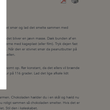
, tilsæt smør og lad det smelte sammen med
t så det bliver en jævn masse. Dæk bunden af en
derne med kageplast (eller film). Tryk dejen fast
at sig. Når den er stivnet smør da peanutbutter på
aramellen.
 langsomt op. Rør konstant, da det ellers vil brænde
atur på 116 grader. Lad det lige afkøle lidt
en.
 varmen. Chokoladen hælder du i en skål og hæld nu
nu roligt sammen så chokoladen smelter. Hvis det er
t. Stil den i køleskabet.