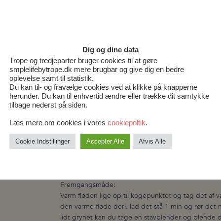
Sådan gør du
Dig og dine data
Smelt chokoladen i mikroovnen eller over vandbad
Trope og tredjeparter bruger cookies til at gøre
chokoladen.
smplelifebytrope.dk mere brugbar og give dig en bedre
Tilsæt daddelsirup og poppede quinoa og rør rund
oplevelse samt til statistik.
Du kan til- og fravælge cookies ved at klikke på knapperne
17 cm springform med husholdningsfilm og beklæd si
herunder. Du kan til enhvertid ændre eller trække dit samtykke
på bunden og stil den i køleskabet indtil den har s
tilbage nederst på siden.
bunden og stil den koldt igen. Gå nu i gang med k
Læs mere om cookies i vores
cookiepoltik
.
Fremgangsmåde:
Alle ingredienser hældes i en lille gryde og varmes
Cookie Indstillinger
Accepter Alle
Afvis Alle
på. Karamellen er færdig når den har nået en temper
hvorefter du hælder det på bunden.
Stilles i køleskabet igen. Gå nu i gang med ganach
Fremgangsmåde:
Varm fløden lige op til kogepunktet og tag det af
den varme fløde deri. lad det stå 1 min og rør det 
lidt grynet kan du tage en stavblender og blende de