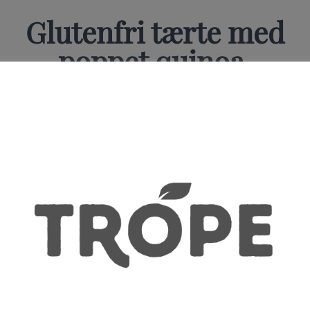
Glutenfri tærte med
poppet quinoa,
peanutbutter og
chokoladeganache
Af Katja Stock - Kachkuun.dk
Ca.
8-12
Desserter
1½
personer
&
time
Konfekt