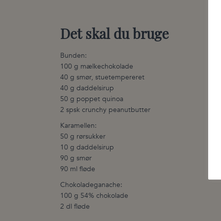
Det skal du bruge
Bunden:
100 g mælkechokolade
40 g smør, stuetempereret
40 g daddelsirup
50 g poppet quinoa
2 spsk crunchy peanutbutter
Karamellen:
50 g rørsukker
10 g daddelsirup
90 g smør
90 ml fløde
Chokoladeganache:
100 g 54% chokolade
2 dl fløde