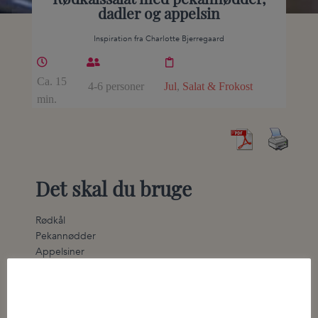
dadler og appelsin
Inspiration fra Charlotte Bjerregaard
Ca. 15
4-6 personer
Jul
,
Salat & Frokost
min.
Det skal du bruge
Rødkål
Pekannødder
Appelsiner
Dadler
Daddelsirup, olivenolie og appelsinsaft