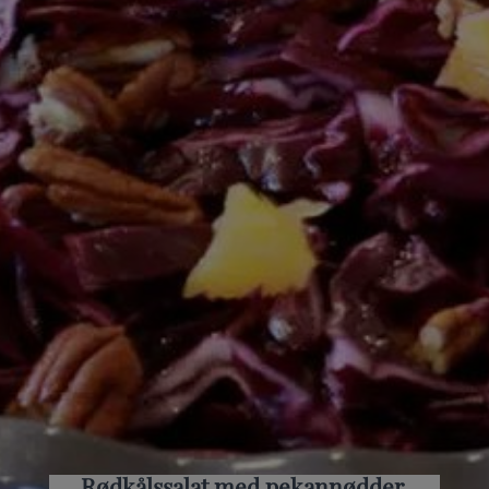
Rødkålssalat med pekannødder,