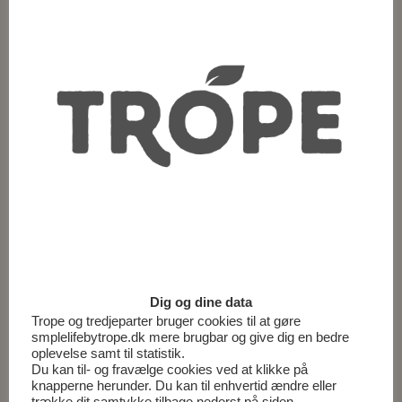
Sådan gør du
Bland strimlet rødkål med pekannødder,
appelsinstykker og hakkede dadler.
Vend det hele sammen med en dressing af ½ spsk
daddelsirup, ½ spsk olivenolie og 1 spsk appelsinsaft.
Billeder
Dig og dine data
Trope og tredjeparter bruger cookies til at gøre
smplelifebytrope.dk mere brugbar og give dig en bedre
oplevelse samt til statistik.
Du kan til- og fravælge cookies ved at klikke på
knapperne herunder. Du kan til enhvertid ændre eller