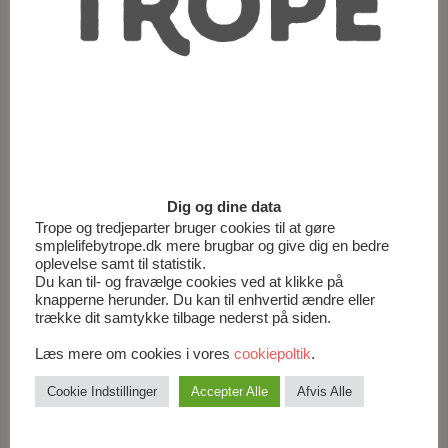
1 spsk Dijon-sennep
1 spsk olivenolie
1 spsk daddelsirup
Salt og peber
Sådan gør du
Pensl de halverede figner med olivenolie og drys med
salt og peber:
Dig og dine data
Grill dem i ca. 2 minutter på grillen med skæresiden
Trope og tredjeparter bruger cookies til at gøre
nedad.
smplelifebytrope.dk mere brugbar og give dig en bedre
De skal have grillstriber og være blevet en anelse
oplevelse samt til statistik.
bløde.
Du kan til- og fravælge cookies ved at klikke på
knapperne herunder. Du kan til enhvertid ændre eller
Anret salaten på et fad, smuldr fetaosten over. Læg
trække dit samtykke tilbage nederst på siden.
fignerne på fadet og drys pistaciekerner over.
Læs mere om cookies i vores
cookiepoltik
.
Pisk ingredienserne sammen (eller ryst i en melryster)
og hæld den over salaten.
Cookie Indstillinger
Accepter Alle
Afvis Alle