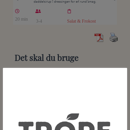
daddelsirup i dressingen for en rund smag.
20 min
3-4
Salat & Frokost
Det skal du bruge
En stor pose blandet salat – alternativt kun rucola
8 friske figner, halveret på langs. Er de store, så skær
dem i kvarte.
Olivenolie
Salt og peber
125g Frisk gedeost (som kan smuldres)
½ dl usaltede pistaciekerner
Dressing:
2 spsk balsamico-eddike