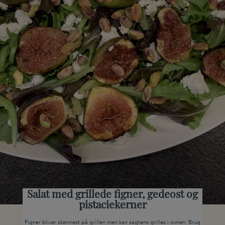
Salat med grillede figner, gedeost og
pistaciekerner
Figner bliver skønnest på grillen men kan sagtens grilles i ovnen. Brug