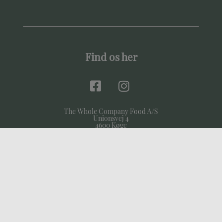
Find os her
The Whole Company Food A/S
Unionsvej 4
4600 Køge
CVR 10101565