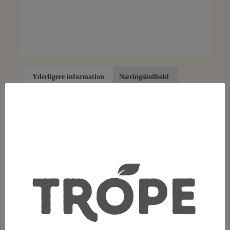
Yderligere information
Næringsindhold
Beskrivelse
Ingredienser:
Soltørrede/soltørkede/soltorkade
abrikoser/aprikoser,
konserveringsmiddel/konserveringsmedel (E220
SVOVLDIOXID/SVAVELDIOXID).
Allergenmærkning:
Kan indeholde spor af jordnødder, gluten og andre
nødder
Opbevaring: