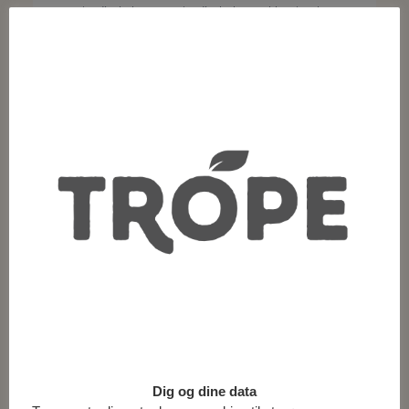
smør/smör, kakaosmør/smör, kokos sukker/socker,
naturlig aroma (toffee), salt. Sten og/och
stenrester/rester av sten kan forekomme/
förekomma.
Allergenmærkning:
Kan indeholde/inneholde/innehålla spor/ spår af/av
nødder/ nötter/ nøtter.
Opbevaring:
Tørt og ikke for varmt.
Nettovægt:
150g
Dig og dine data