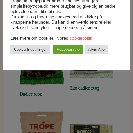
Trope og tredjeparter bruger cookies til at gøre
Relaterede varer
smplelifebytrope.dk mere brugbar og give dig en bedre
oplevelse samt til statistik.
Du kan til- og fravælge cookies ved at klikke på
knapperne herunder. Du kan til enhvertid ændre eller
trække dit samtykke tilbage nederst på siden.
Læs mere om cookies i vores
cookiepoltik
.
Cookie Indstillinger
Accepter Alle
Afvis Alle
Øko dadler 250g
Dadler 300g