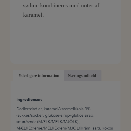
sødme kombineres med noter af
karamel.
Yderligere information
Næringsindhold
Beskrivelse
Ingredienser:
Dadler/dadlar, karamel/karamell/kola 3%
(sukker/socker, glukose-sirup/glukos sirap,
smør/smör (MÆLK/MELK/MJÖLK),
MÆLKEcreme/MELKEkrem/MJÖLKkräm, salt), kokos