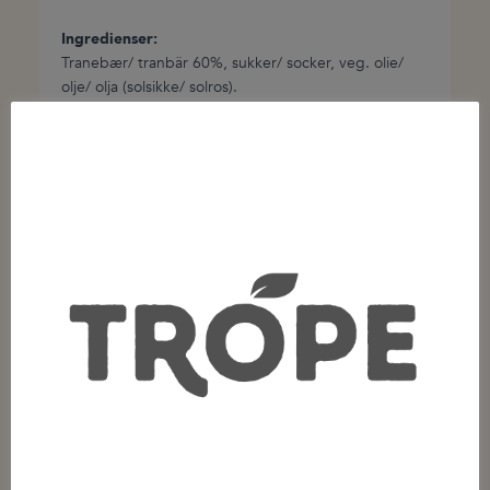
Beskrivelse
Ingredienser:
Tranebær/ tranbär 60%, sukker/ socker, veg. olie/
olje/ olja (solsikke/ solros).
Allergenmærkning:
Kan indeholde spor af jordnødder, gluten og andre
nødder
Opbevaring:
Tørt og ikke for varmt.
Nettovægt:
100g