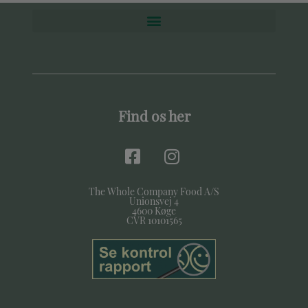
Find os her
The Whole Company Food A/S
Unionsvej 4
4600 Køge
CVR 10101565