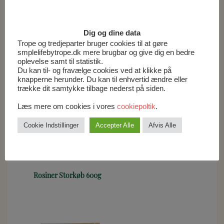
Relaterede varer
Dig og dine data
Trope og tredjeparter bruger cookies til at gøre
smplelifebytrope.dk mere brugbar og give dig en bedre
oplevelse samt til statistik.
Du kan til- og fravælge cookies ved at klikke på
knapperne herunder. Du kan til enhvertid ændre eller
trække dit samtykke tilbage nederst på siden.
Læs mere om cookies i vores
cookiepoltik
.
Deglet Nour Dadler
Bakke 400g
Cookie Indstillinger
Accepter Alle
Afvis Alle
Rosiner Storkøb 600g