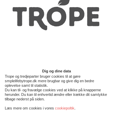
spirer
Glutenfri tærte m
c
Dig og dine data
Trope og tredjeparter bruger cookies til at gøre
1
2
3
4
smplelifebytrope.dk mere brugbar og give dig en bedre
oplevelse samt til statistik.
Du kan til- og fravælge cookies ved at klikke på knapperne
herunder. Du kan til enhvertid ændre eller trække dit samtykke
tilbage nederst på siden.
Læs mere om cookies i vores
cookiepoltik
.