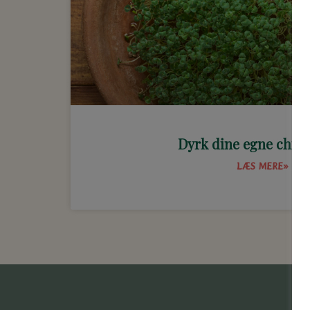
Dyrk dine egne chia-
LÆS MERE»