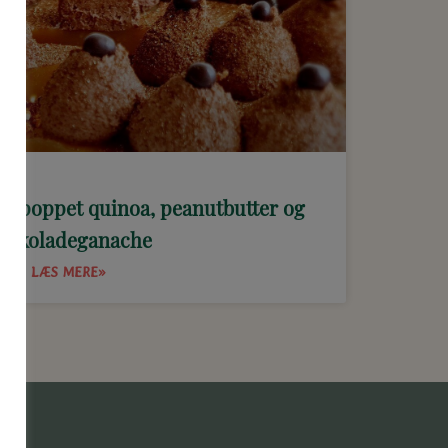
ed poppet quinoa, peanutbutter og
hokoladeganache
LÆS MERE»