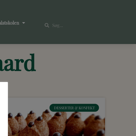
alatskolen
aard
DESSERTER & KONFEKT