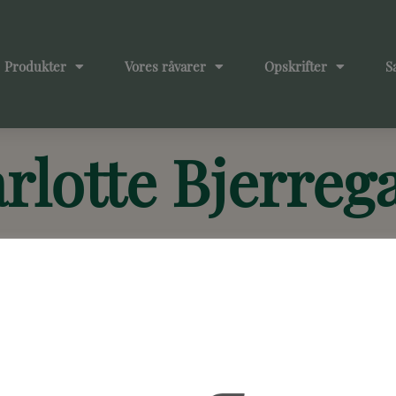
Produkter
Vores råvarer
Opskrifter
S
rlotte Bjerreg
SALAT & FROKOST